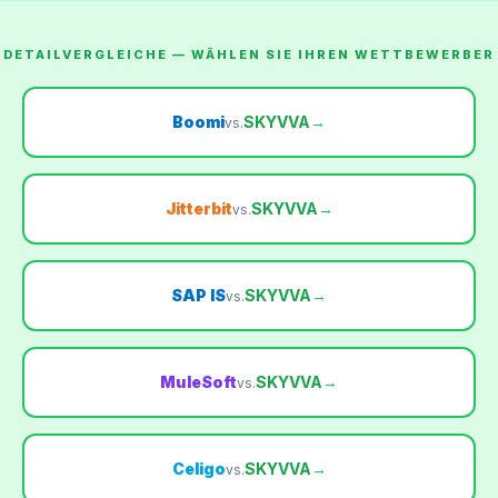
DETAILVERGLEICHE — WÄHLEN SIE IHREN WETTBEWERBER
Boomi
SKYVVA
→
vs.
Jitterbit
SKYVVA
→
vs.
SAP IS
SKYVVA
→
vs.
MuleSoft
SKYVVA
→
vs.
Celigo
SKYVVA
→
vs.