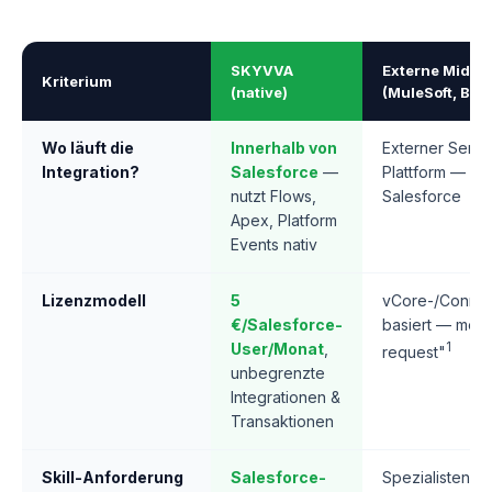
SKYVVA
Externe Middl
Kriterium
(native)
(MuleSoft, Boom
Wo läuft die
Innerhalb von
Externer Serve
Integration?
Salesforce
—
Plattform — ge
nutzt Flows,
Salesforce
Apex, Platform
Events nativ
Lizenzmodell
5
vCore-/Connec
€/Salesforce-
basiert — meist
User/Monat
,
1
request"
unbegrenzte
Integrationen &
Transaktionen
Skill-Anforderung
Salesforce-
Spezialisten fü