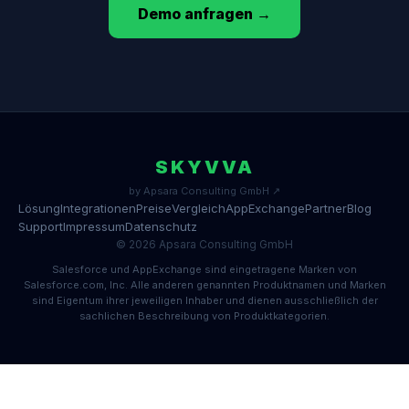
Demo anfragen →
SKYVVA
by Apsara Consulting GmbH ↗
Lösung
Integrationen
Preise
Vergleich
AppExchange
Partner
Blog
Support
Impressum
Datenschutz
© 2026 Apsara Consulting GmbH
Salesforce und AppExchange sind eingetragene Marken von
Salesforce.com, Inc. Alle anderen genannten Produktnamen und Marken
sind Eigentum ihrer jeweiligen Inhaber und dienen ausschließlich der
sachlichen Beschreibung von Produktkategorien.