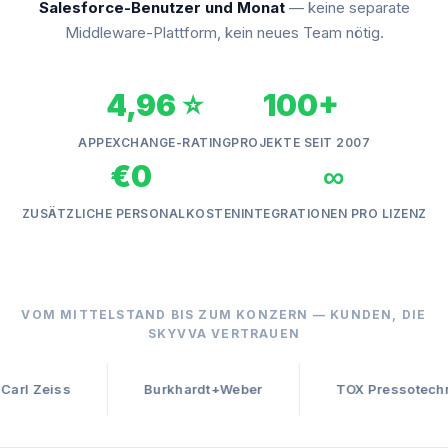
Salesforce-Benutzer und Monat
— keine separate
Middleware-Plattform, kein neues Team nötig.
4,96 ⭐
100+
APPEXCHANGE-RATING
PROJEKTE SEIT 2007
€0
∞
ZUSÄTZLICHE PERSONALKOSTEN
INTEGRATIONEN PRO LIZENZ
VOM MITTELSTAND BIS ZUM KONZERN — KUNDEN, DIE
SKYVVA VERTRAUEN
Burkhardt+Weber
TOX Pres