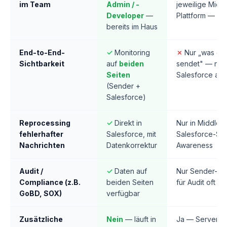
im Team
Admin / -
jeweilige Midd
Developer
—
Plattform — oft
bereits im Haus
End-to-End-
✓
Monitoring
✗
Nur „was di
Sichtbarkeit
auf
beiden
sendet" — nich
Seiten
Salesforce an
(Sender +
Salesforce)
Reprocessing
✓
Direkt in
Nur in Middlew
fehlerhafter
Salesforce, mit
Salesforce-Sta
Nachrichten
Datenkorrektur
Awareness
Audit /
✓
Daten auf
Nur Sender-Sei
Compliance (z.B.
beiden Seiten
für Audit oft ni
GoBD, SOX)
verfügbar
Zusätzliche
Nein
— läuft in
Ja — Server / 