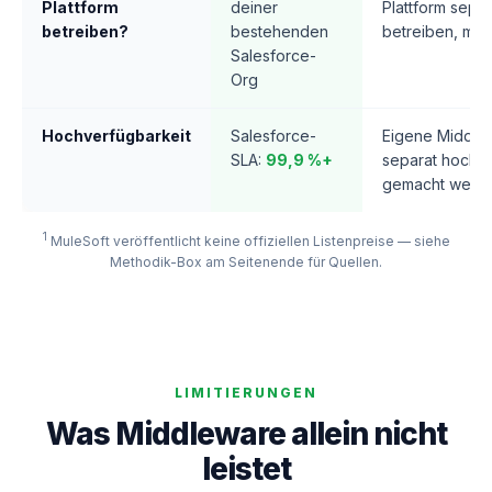
Plattform
deiner
Plattform separ
betreiben?
bestehenden
betreiben, mon
Salesforce-
Org
Hochverfügbarkeit
Salesforce-
Eigene Middle
SLA:
99,9 %+
separat hochv
gemacht werd
1
MuleSoft veröffentlicht keine offiziellen Listenpreise — siehe
Methodik-Box am Seitenende für Quellen.
LIMITIERUNGEN
Was Middleware allein nicht
leistet