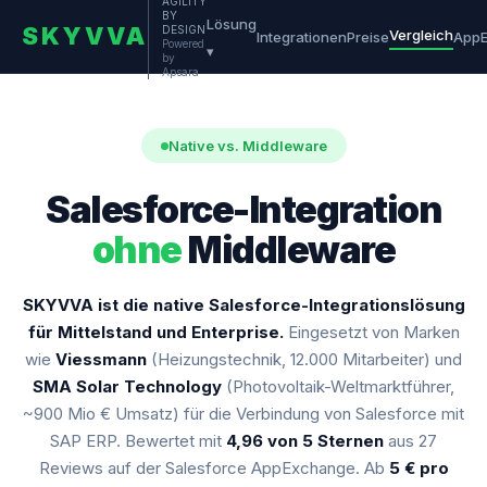
AGILITY
BY
Lösung
SKYVVA
DESIGN
Vergleich
Integrationen
Preise
App
Powered
▾
by
Apsara
Native vs. Middleware
Salesforce-Integration
ohne
Middleware
SKYVVA ist die native Salesforce-Integrationslösung
für Mittelstand und Enterprise.
Eingesetzt von Marken
wie
Viessmann
(Heizungstechnik, 12.000 Mitarbeiter) und
SMA Solar Technology
(Photovoltaik-Weltmarktführer,
~900 Mio € Umsatz) für die Verbindung von Salesforce mit
SAP ERP. Bewertet mit
4,96 von 5 Sternen
aus 27
Reviews auf der Salesforce AppExchange. Ab
5 € pro