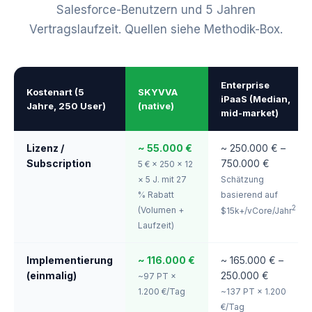
Salesforce-Benutzern und 5 Jahren
Vertragslaufzeit. Quellen siehe Methodik-Box.
Enterprise
Kostenart (5
SKYVVA
iPaaS (Median,
Jahre, 250 User)
(native)
mid-market)
Lizenz /
~ 55.000 €
~ 250.000 € –
Subscription
750.000 €
5 € × 250 × 12
× 5 J. mit 27
Schätzung
% Rabatt
basierend auf
2
(Volumen +
$15k+/vCore/Jahr
Laufzeit)
Implementierung
~ 116.000 €
~ 165.000 € –
(einmalig)
250.000 €
~97 PT ×
1.200 €/Tag
~137 PT × 1.200
€/Tag